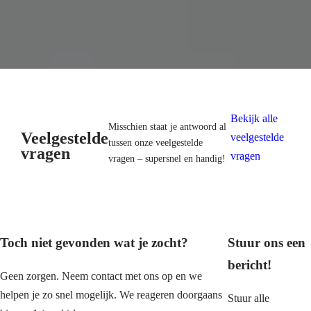
a
a
r
…
Bekijk alle
Misschien staat je antwoord al
Veelgestelde
veelgestelde
tussen onze veelgestelde
vragen
vragen
vragen – supersnel en handig!
Toch niet gevonden wat je zocht?
Stuur ons een
bericht!
Geen zorgen. Neem contact met ons op en we
helpen je zo snel mogelijk. We reageren doorgaans
Stuur alle