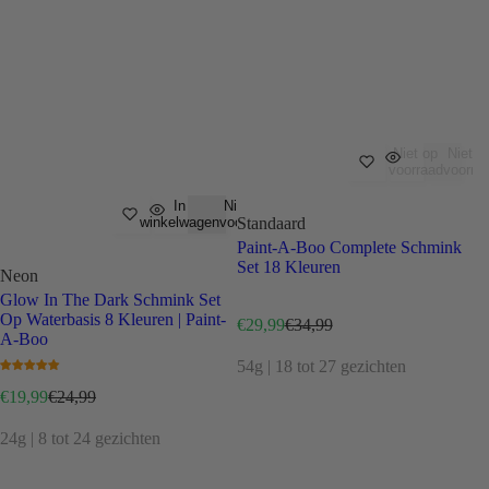
Niet op
Niet o
voorraad
voorra
In
Niet op
Standaard
winkelwagen
voorraad
Paint-A-Boo Complete Schmink
Set 18 Kleuren
Neon
Glow In The Dark Schmink Set
Op Waterbasis 8 Kleuren | Paint-
V
N
€29,99
€34,99
A-Boo
e
o
r
r
54g | 18 tot 27 gezichten
k
m
V
N
€19,99
€24,99
o
a
e
o
o
l
r
r
24g | 8 tot 24 gezichten
p
e
k
m
p
p
o
a
r
r