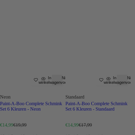
In
Niet op
In
Niet
winkelwagen
voorraad
winkelwagen
voor
Neon
Standaard
Paint-A-Boo Complete Schmink
Paint-A-Boo Complete Schmink
Set 6 Kleuren - Neon
Set 6 Kleuren - Standaard
V
N
V
N
€14,99
€19,99
€14,99
€17,99
e
o
e
o