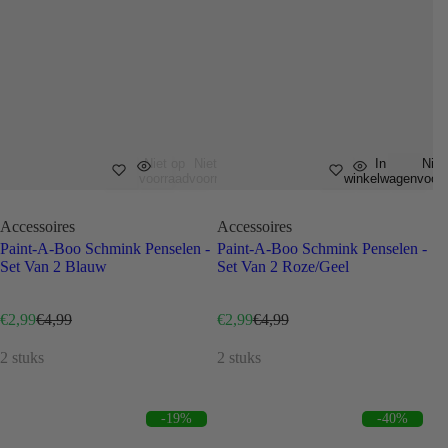
Niet op
Niet op
In
Niet
voorraad
voorraad
winkelwagen
voor
Accessoires
Accessoires
Paint-A-Boo Schmink Penselen -
Paint-A-Boo Schmink Penselen -
Set Van 2 Blauw
Set Van 2 Roze/Geel
V
N
V
N
€2,99
€4,99
€2,99
€4,99
e
o
e
o
r
r
r
r
2 stuks
2 stuks
k
m
k
m
o
a
o
a
o
l
o
l
-19%
-40%
p
e
p
e
p
p
p
p