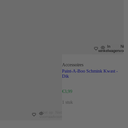
In
Niet
winkelwagen
voor
Accessoires
Paint-A-Boo Schmink Kwast -
Dik
N
€3,99
o
r
1 stuk
m
a
Niet op
Niet op
l
voorraad
voorraad
e
p