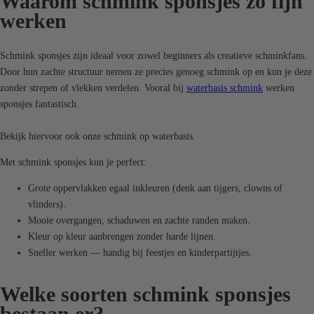
Waarom schmink sponsjes zo fijn
i
i
werken
j
j
s
s
Schmink sponsjes zijn ideaal voor zowel beginners als creatieve schminkfans.
Door hun zachte structuur nemen ze precies genoeg schmink op en kun je deze
zonder strepen of vlekken verdelen. Vooral bij
waterbasis schmink
werken
sponsjes fantastisch.
Bekijk hiervoor ook onze schmink op waterbasis.
Met schmink sponsjes kun je perfect:
Grote oppervlakken egaal inkleuren (denk aan tijgers, clowns of
vlinders).
Mooie overgangen, schaduwen en zachte randen maken.
Kleur op kleur aanbrengen zonder harde lijnen.
Sneller werken — handig bij feestjes en kinderpartijtjes.
Welke soorten schmink sponsjes
bestaan er?