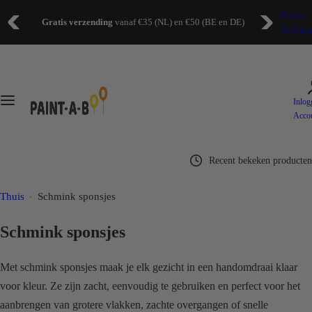
G
Breda,
Producten
Informatie
Gratis verzending
vanaf €35 (NL) en €50 (BE en DE)
a
Nederla
n
Alle producten
Ons verhaal
a
a
I
Schmink op waterbasis
Veelgestelde vragen
r
Inlog
k
Acco
d
b
Schmink op oliebasis
e
e
i
Recent bekeken producten
n
Glitter schmink
n
o
Thuis
Schmink sponsjes
h
p
Glow in the dark schmink
o
z
Schmink sponsjes
u
o
Pastel schmink
d
e
Met schmink sponsjes maak je elk gezicht in een handomdraai klaar
k
voor kleur. Ze zijn zacht, eenvoudig te gebruiken en perfect voor het
Accessoires
n
aanbrengen van grotere vlakken, zachte overgangen of snelle