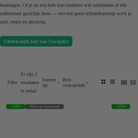
a
basislagen. Of je nu een hele klas kinderen wilt schminken of één
a
enthousiast gezichtje thuis — met een goed schminksponsje werk je
r
snel, netjes en plezierig.
…
Uitstekend
4.3
uit 5
op Trustpilot
Er zijn 2
Sorteer
Best
2
3
Filter
resultaten
op:
verkopende
4
L
K
K
in totaal
K
i
o
o
o
j
l
l
-33%
Niet op voorraad
-25%
l
s
o
o
o
t
m
m
m
m
m
m